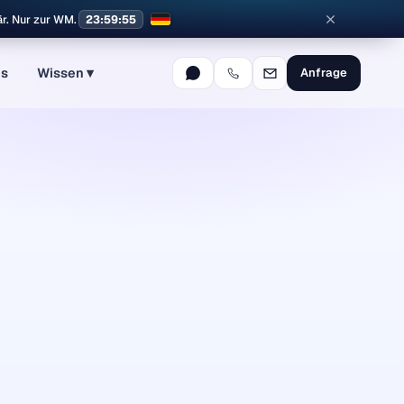
är. Nur zur WM.
23:59:54
ns
Wissen ▾
Anfrage