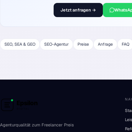
Jetzt anfragen →
WhatsA
SEO, SEA & GEO
SEO-Agentur
Preise
Anfrage
FAQ
NA
Sta
Lei
Agenturqualität zum Freelancer Preis
Ref