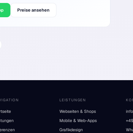
pp
Preise ansehen
VIGATION
LEISTUNGEN
KO
rtseite
Webseiten & Shops
inf
stungen
Mobile & Web-Apps
+49
erenzen
Grafikdesign
Wh