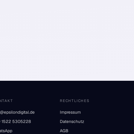
NTAKT
RECHTLICHES
o@epsilondigital.de
Impressum
 1522 5305228
Datenschutz
atsApp
AGB