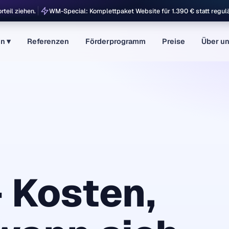
teil ziehen.
WM-Special: Komplettpaket Website für 1.390 € statt regul
n ▾
Referenzen
Förderprogramm
Preise
Über u
WordPress
Shopify
 Kosten,
WooCommerce
Landingpage