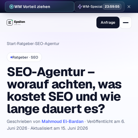
WM Vorteil ziehen
WM-Special
23:59:54
Anfrage
Start
›
Ratgeber
›
SEO-Agentur
Ratgeber · SEO
SEO-Agentur –
worauf achten, was
kostet SEO und wie
lange dauert es?
Geschrieben von
Mahmoud El-Bardan
·
Veröffentlicht am 6.
Juni 2026
·
Aktualisiert am 15. Juni 2026